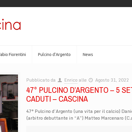
abio Fiorentini
Pulcino d’Argento
News
Pubblicato da
Enrico
alle
Agosto 31, 2022
47° PULCINO D’ARGENTO – 5 SE
CADUTI – CASCINA
47° Pulcino d’Argento (una vita per il calcio) Dani
(arbitro debuttante in “A”) Matteo Marcenaro (C.a