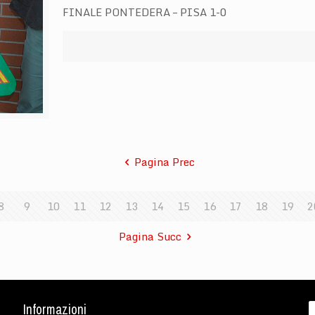
FINALE PONTEDERA – PISA 1-0
Pagina Prec
8
9
10
11
12
13
14
15
16
17
18
19
2
Pagina Succ
Informazioni