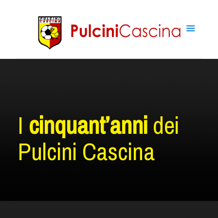
I
cinquant’anni
dei
Pulcini Cascina